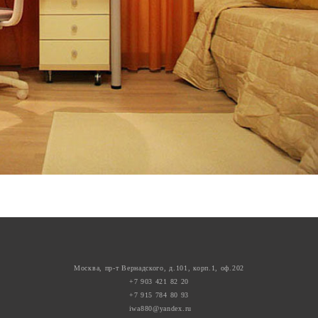
Москва, пр-т Вернадского, д.101, корп.1, оф.202
+7 903 421 82 20
+7 915 784 80 93
iwa880@yandex.ru