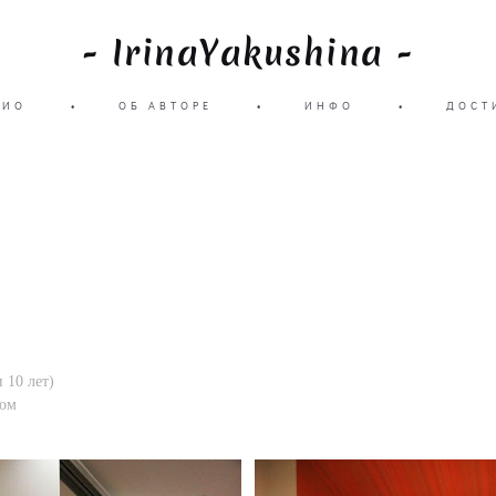
- IrinaYakushina -
ЛИО
•
ОБ АВТОРЕ
•
ИНФО
•
ДОСТ
 10 лет)
ном