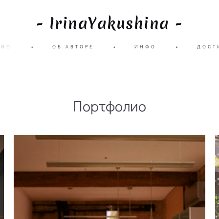
- IrinaYakushina -
ЛИО
•
ОБ АВТОРЕ
•
ИНФО
•
ДОСТ
Портфолио