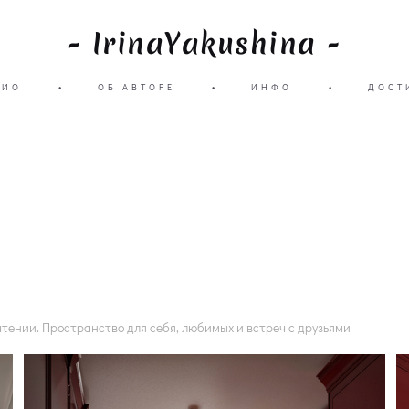
- IrinaYakushina -
ЛИО
•
ОБ АВТОРЕ
•
ИНФО
•
ДОСТ
чтении. Пространство для себя, любимых и встреч с друзьями