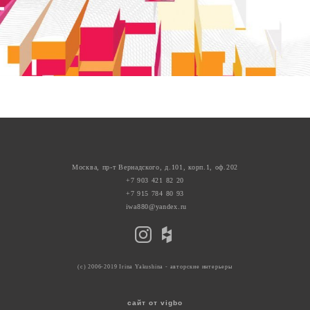
Москва, пр-т Вернадского, д.101, корп.1, оф.202
+7 903 421 82 20
+7 915 784 80 93
iwa880@yandex.ru
(с) 2006-2019 Irina Yakushina - авторские интерьеры
сайт от vigbo